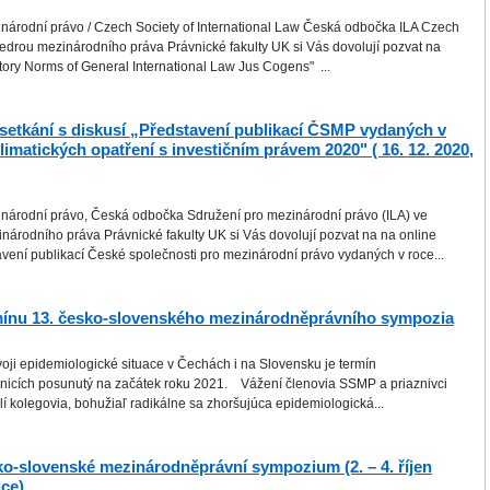
národní právo / Czech Society of International Law Česká odbočka ILA Czech
edrou mezinárodního práva Právnické fakulty UK si Vás dovolují pozvat na
ory Norms of General International Law Jus Cogens" ...
setkání s diskusí „Představení publikací ČSMP vydaných v
limatických opatření s investičním právem 2020" ( 16. 12. 2020,
národní právo, Česká odbočka Sdružení pro mezinárodní právo (ILA) ve
národního práva Právnické fakulty UK si Vás dovolují pozvat na na online
vení publikací České společnosti pro mezinárodní právo vydaných v roce...
mínu 13. česko-slovenského mezinárodněprávního sympozia
oji epidemiologické situace v Čechách i na Slovensku je termín
nicích posunutý na začátek roku 2021. Vážení členovia SSMP a priaznivci
 kolegovia, bohužiaľ radikálne sa zhoršujúca epidemiologická...
ko-slovenské mezinárodněprávní sympozium (2. – 4. říjen
ce)