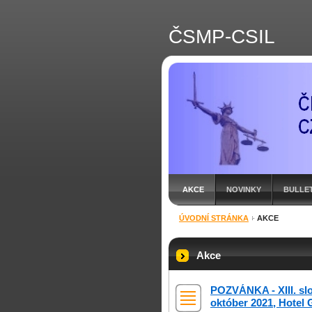
ČSMP-CSIL
AKCE
NOVINKY
BULLE
ÚVODNÍ STRÁNKA
AKCE
Akce
POZVÁNKA - XIII. sl
október 2021, Hotel 