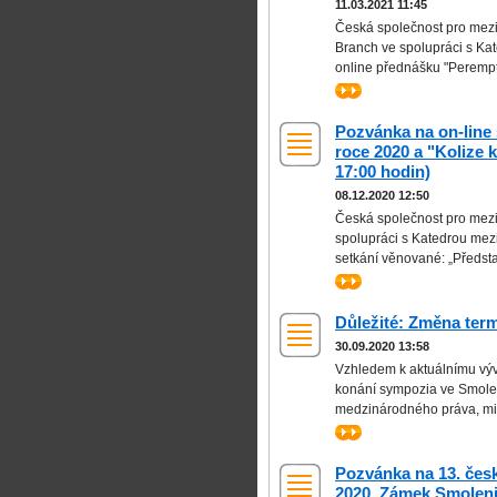
11.03.2021 11:45
Česká společnost pro mezi
Branch ve spolupráci s Kat
online přednášku "Perempt
>>
Pozvánka na on-line 
roce 2020 a "Kolize k
17:00 hodin)
08.12.2020 12:50
Česká společnost pro mezi
spolupráci s Katedrou mezi
setkání věnované: „Předsta
>>
Důležité: Změna ter
30.09.2020 13:58
Vzhledem k aktuálnímu výv
konání sympozia ve Smole
medzinárodného práva, milí
>>
Pozvánka na 13. čes
2020, Zámek Smoleni