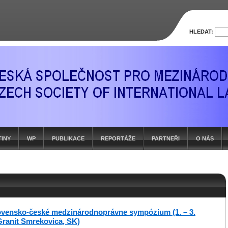
HLEDAT:
TINY
WP
PUBLIKACE
REPORTÁŽE
PARTNEŘI
O NÁS
ovensko-české medzinárodnoprávne sympózium (1. – 3.
Granit Smrekovica, SK)