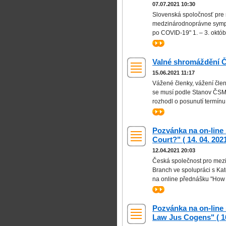
07.07.2021 10:30
Slovenská spoločnosť pre 
medzinárodnoprávne symp
po COVID-19" 1. – 3. októb
>>
Valné shromáždění Č
15.06.2021 11:17
Vážené členky, vážení člen
se musí podle Stanov ČSMP
rozhodl o posunutí termín
>>
Pozvánka na on-line 
Court?" ( 14. 04. 202
12.04.2021 20:03
Česká společnost pro mezi
Branch ve spolupráci s Kat
na online přednášku "How to
>>
Pozvánka na on-line 
Law Jus Cogens" ( 16