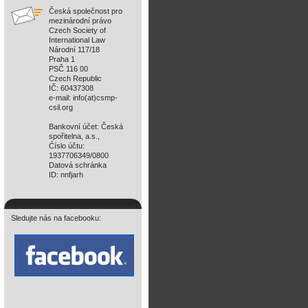
Česká společnost pro
mezinárodní právo
Czech Society of
International Law
Národní 117/18
Praha 1
PSČ 116 00
Czech Republic
IČ: 60437308
e-mail: info(at)csmp-
csil.org
Bankovní účet: Česká
spořitelna, a.s.,
Ćíslo účtu:
1937706349/0800
Datová schránka
ID: nnfjarh
Sledujte nás na facebooku: