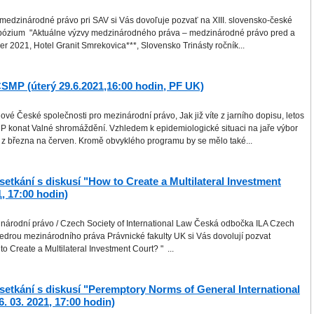
medzinárodné právo pri SAV si Vás dovoľuje pozvať na XIII. slovensko-české
ózium "Aktuálne výzvy medzinárodného práva – medzinárodné právo pred a
er 2021, Hotel Granit Smrekovica***, Slovensko Trinásty ročník...
SMP (úterý 29.6.2021,16:00 hodin, PF UK)
ové České společnosti pro mezinárodní právo, Jak již víte z jarního dopisu, letos
 konat Valné shromáždění. Vzhledem k epidemiologické situaci na jaře výbor
u z března na červen. Kromě obvyklého programu by se mělo také...
setkání s diskusí "How to Create a Multilateral Investment
1, 17:00 hodin)
národní právo / Czech Society of International Law Česká odbočka ILA Czech
edrou mezinárodního práva Právnické fakulty UK si Vás dovolují pozvat
 Create a Multilateral Investment Court? " ...
setkání s diskusí "Peremptory Norms of General International
. 03. 2021, 17:00 hodin)