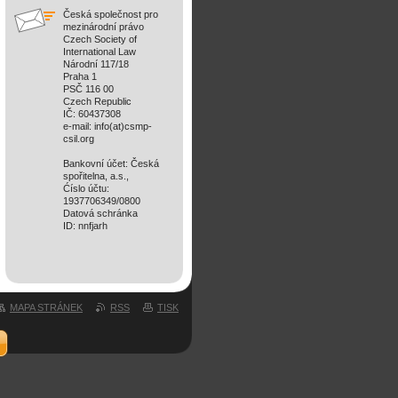
Česká společnost pro
mezinárodní právo
Czech Society of
International Law
Národní 117/18
Praha 1
PSČ 116 00
Czech Republic
IČ: 60437308
e-mail: info(at)csmp-
csil.org
Bankovní účet: Česká
spořitelna, a.s.,
Ćíslo účtu:
1937706349/0800
Datová schránka
ID: nnfjarh
MAPA STRÁNEK
RSS
TISK