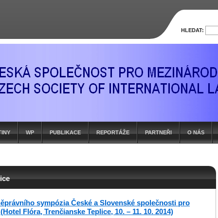
HLEDAT:
TINY
WP
PUBLIKACE
REPORTÁŽE
PARTNEŘI
O NÁS
ice
ěprávního sympózia České a Slovenské společnosti pro
Hotel Flóra, Trenčianske Teplice, 10. – 11. 10. 2014)