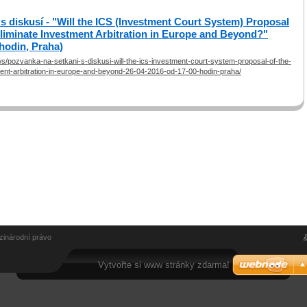
s diskusí - "Will the ICS (Investment Court System) Proposal
liminate Investment Arbitration in Europe and Beyond?"
 hodin, Praha)
s/pozvanka-na-setkani-s-diskusi-will-the-ics-investment-court-system-proposal-of-the-
ent-arbitration-in-europe-and-beyond-26-04-2016-od-17-00-hodin-praha/
zinárodní právo
Vytvořte si www stránky zdarma!