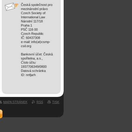
Česká společnost pro
mezinárodní právo
Czech Society of
International Law
Národní 117/18
Praha 1
PSČ 116 00
Czech Republic
IČ: 60437308
e-mail: info(at)csmp-
csil.org
Bankovní účet: Česká
spořitelna, a.s.,
Ćíslo účtu:
1937706349/0800
Datová schránka
ID: nnfjarh
MAPA STRÁNEK
RSS
TISK