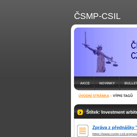
ČSMP-CSIL
AKCE
NOVINKY
BULLE
ÚVODNÍ STRÁNKA
VÝPIS TAGŮ
Štítek: Investment arbit
Zpráva z přednášky "
https://www.csmp-csil.org/news