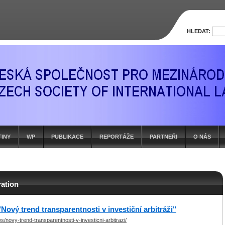
HLEDAT:
TINY
WP
PUBLIKACE
REPORTÁŽE
PARTNEŘI
O NÁS
ration
Nový trend transparentnosti v investiční arbitráži"
/novy-trend-transparentnosti-v-investicni-arbitrazi/