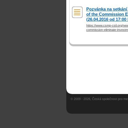
Pozvánka na setkání 
of the Commission E
(26.04.2016 od 17:00
https://www.csmp-csil.org/new
commission-eliminate-investm
© 2009 - 2026, Česká společnost pro me