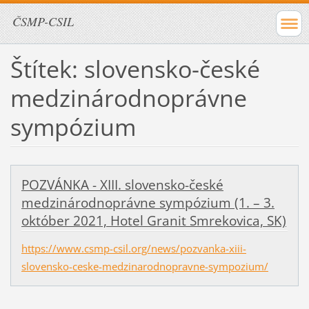
ČSMP-CSIL
Štítek: slovensko-české
medzinárodnoprávne
sympózium
POZVÁNKA - XIII. slovensko-české
medzinárodnoprávne sympózium (1. – 3.
október 2021, Hotel Granit Smrekovica, SK)
https://www.csmp-csil.org/news/pozvanka-xiii-
slovensko-ceske-medzinarodnopravne-sympozium/