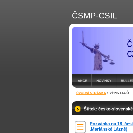
ČSMP-CSIL
AKCE
NOVINKY
BULLE
ÚVODNÍ STRÁNKA
VÝPIS TAGŮ
Štítek: česko-slovens
Pozvánka na 18. čes
,Mariánské Lázně)