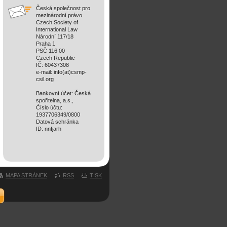
Česká společnost pro
mezinárodní právo
Czech Society of
International Law
Národní 117/18
Praha 1
PSČ 116 00
Czech Republic
IČ: 60437308
e-mail: info(at)csmp-
csil.org
Bankovní účet: Česká
spořitelna, a.s.,
Ćíslo účtu:
1937706349/0800
Datová schránka
ID: nnfjarh
MAPA STRÁNEK
RSS
TISK