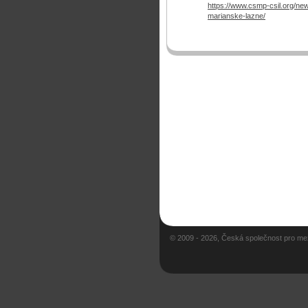
https://www.csmp-csil.org/n
marianske-lazne/
© 2009 - 2026, Česká společnost pro me