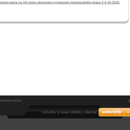
ews/pozvanka-na-18-cesko-slovenske-sympozium-mezinarodniho-prava-2-4-10-2026-
zinárodní právo
Vytvořte si www stránky zdarma!