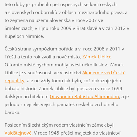
této doby již proběhlo pět úspěšných setkání českých
a slovenských odborníků v oblasti mezinárodního práva, a
to zejména na území Slovenska v roce 2007 ve
Smoleniciach, v říjnu roku 2009 v Bratislavě a v září 2012 v
Kúpeloch Nimnice.
Česká strana sympózium pořádala v roce 2008 a 2011 v
Třešti a tento rok zvolila nové místo,
Zámek Liblice
.
O tomto místě bychom mohly uvést několik slov. Zámek
Liblice je v současnosti ve vlastnictví
Akademie věd České
republiky
, ale ne vždy tomu tak bylo, což dokazuje jeho
bohatá historie. Zámek Liblice byl postaven v roce 1699
italským architektem
Giovannim Battistou Alliprandim
, a je
jednou z nejcelistvějších památek českého vrcholného
baroka.
Posledním šlechtickým rodem vlastnícím zámek byli
Valdštejnové
. V roce 1945 přešel majetek do vlastnictví