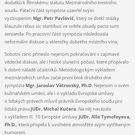
dodatků k Římskému statutu Mezinárodního trestního
soudu. Páteční část sympózia uzavřel svým
vystoupením
Mgr. Petr Pavlovič
, který se dotkl otázky
klauzule rebus sic stantibus ve světle zásady pacta sunt
servanda. Po pracovní části sympózia následovala
neformální diskuse u skleničky dobrého místního vína.
Sobotní ráno přineslo nejenom pokračování v zajímavé
vědecké diskusi, ale i hezké sluneční počasí, které přispívalo
k dobré náladě účastníků. Metodologickým výkladem
mezinárodních smluv začal první blok druhého dne
sympózia
Mgr. Jaroslav Větrovský, Ph.D
. Nejenom o svém
kulinářském umění, ale i o výkladu Evropské úmluvy
o lidských právech mluvil právník Evropského soudu pro
lidská práva
JUDr. Michal Kučera
. Na něj navázala
s výkladem čl. 10 Evropské úmluvy
JUDr. Alla Tymofeyeva,
Ph.D.
, která přispěla k uvolněné atmosféře svým vytříbeným
humorem.