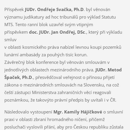
Příspěvek
JUDr. Ondřeje Svačka, Ph.D
. byl věnován
významu judikatury ad hoc tribunálů pro výklad Statutu
MTS. Tento ranní blok uzavřel svým vtipným
příspěvkem
doc. JUDr. Jan Ondřej, DSc
., který při výkladu
smluv
v oblasti kosmického práva nabízel levnou koupi pozemků
lunární ambasády za pouhých tisíc korun.
Závěrečný blok konference byl věnován smlouvám v
jednotlivých oblastech mezinárodního práva.
JUDr. Metod
Špaček, Ph.D
., přesvědčoval veřejnost o přínosu přijetí
zákona o mezinárodních smlouvách na Slovensku, na což
čeští zástupci Ministerstva zahraničních věcí reagovali
poznámkou, že takovýto právní předpis by uvítali i v ČR.
Následovalo vystoupení
Mgr. Kamily Hájíčkové
o smluvní
praxi v oblasti zbraní hromadného ničení, přičemž
posluchači vyslovili přání, aby pro Českou republiku zůstala