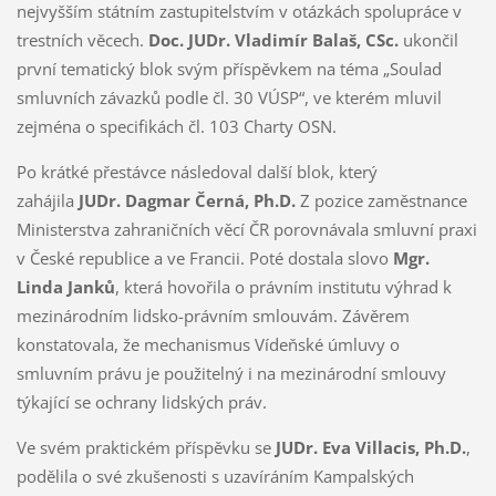
nejvyšším státním zastupitelstvím v otázkách spolupráce v
trestních věcech.
Doc. JUDr. Vladimír Balaš, CSc.
ukončil
první tematický blok svým příspěvkem na téma „Soulad
smluvních závazků podle čl. 30 VÚSP“, ve kterém mluvil
zejména o specifikách čl. 103 Charty OSN.
Po krátké přestávce následoval další blok, který
zahájila
JUDr. Dagmar Černá, Ph.D.
Z pozice zaměstnance
Ministerstva zahraničních věcí ČR porovnávala smluvní praxi
v České republice a ve Francii. Poté dostala slovo
Mgr.
Linda Janků
, která hovořila o právním institutu výhrad k
mezinárodním lidsko-právním smlouvám. Závěrem
konstatovala, že mechanismus Vídeňské úmluvy o
smluvním právu je použitelný i na mezinárodní smlouvy
týkající se ochrany lidských práv.
Ve svém praktickém příspěvku se
JUDr. Eva Villacis, Ph.D.
,
podělila o své zkušenosti s uzavíráním Kampalských