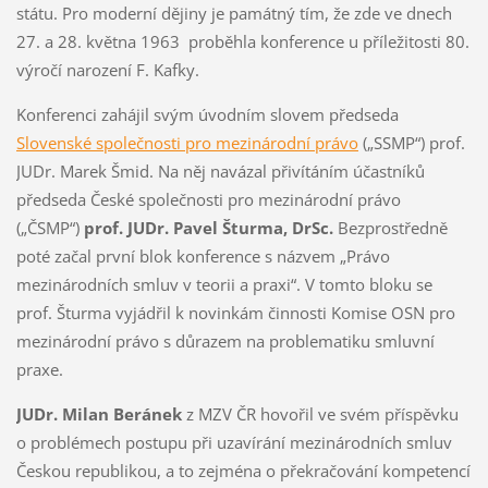
státu. Pro moderní dějiny je památný tím, že zde ve dnech
27. a 28. května 1963 proběhla konference u příležitosti 80.
výročí narození F. Kafky.
Konferenci zahájil svým úvodním slovem předseda
Slovenské společnosti pro mezinárodní právo
(„SSMP“) prof.
JUDr. Marek Šmid. Na něj navázal přivítáním účastníků
předseda České společnosti pro mezinárodní právo
(„ČSMP“)
prof. JUDr. Pavel Šturma, DrSc.
Bezprostředně
poté začal první blok konference s názvem „Právo
mezinárodních smluv v teorii a praxi“. V tomto bloku se
prof. Šturma vyjádřil k novinkám činnosti Komise OSN pro
mezinárodní právo s důrazem na problematiku smluvní
praxe.
JUDr. Milan Beránek
z MZV ČR hovořil ve svém příspěvku
o problémech postupu při uzavírání mezinárodních smluv
Českou republikou, a to zejména o překračování kompetencí