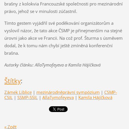
brašny z kolokvia Francouzské společnosti pro mezinárodní
právo, jehož se v minulosti zúčastnil.
Tímto gestem vyjádřil své poděkování organizátorům a
vyslovil názor, že tato akce ČSMP je přinejmenším na stejné
úrovni jako akce ve Francii. Na což prof. Šturma s úsměvem
dodal, že k tomu nám chybí ještě zmíněná konferenční
brašna.
Autorky článku: AllaTymofeyeva a Kamila Hájíčková
Štítky
:
Zámek Liblice
|
mezinárodněprávní sympózium
|
CSMP-
CSIL
|
SSMP-SSIL
|
AllaTymofeyeva
|
Kamila Hájíčková
« Zpět