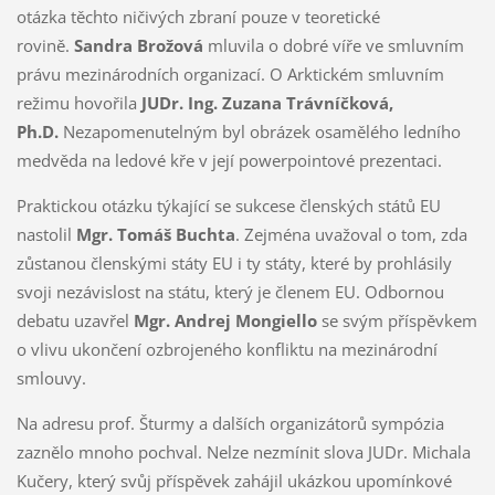
otázka těchto ničivých zbraní pouze v teoretické
rovině.
Sandra Brožová
mluvila o dobré víře ve smluvním
právu mezinárodních organizací. O Arktickém smluvním
režimu hovořila
JUDr. Ing. Zuzana Trávníčková,
Ph.D.
Nezapomenutelným byl obrázek osamělého ledního
medvěda na ledové kře v její powerpointové prezentaci.
Praktickou otázku týkající se sukcese členských států EU
nastolil
Mgr. Tomáš Buchta
. Zejména uvažoval o tom, zda
zůstanou členskými státy EU i ty státy, které by prohlásily
svoji nezávislost na státu, který je členem EU. Odbornou
debatu uzavřel
Mgr. Andrej Mongiello
se svým příspěvkem
o vlivu ukončení ozbrojeného konfliktu na mezinárodní
smlouvy.
Na adresu prof. Šturmy a dalších organizátorů sympózia
zaznělo mnoho pochval. Nelze nezmínit slova JUDr. Michala
Kučery, který svůj příspěvek zahájil ukázkou upomínkové