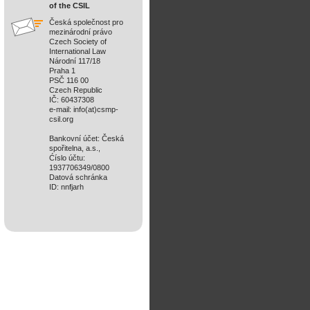
of the CSIL
Česká společnost pro
mezinárodní právo
Czech Society of
International Law
Národní 117/18
Praha 1
PSČ 116 00
Czech Republic
IČ: 60437308
e-mail: info(at)csmp-
csil.org
Bankovní účet: Česká
spořitelna, a.s.,
Ćíslo účtu:
1937706349/0800
Datová schránka
ID: nnfjarh