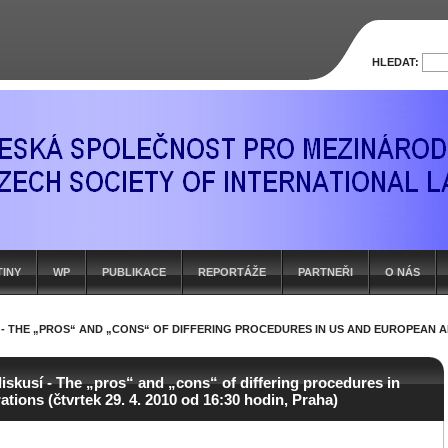
HLEDAT:
TINY
WP
PUBLIKACE
REPORTÁŽE
PARTNEŘI
O NÁS
- THE „PROS“ AND „CONS“ OF DIFFERING PROCEDURES IN US AND EUROPEAN ARB
iskusí - The „pros“ and „cons“ of differing procedures in
tions (čtvrtek 29. 4. 2010 od 16:30 hodin, Praha)