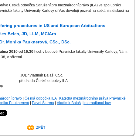
právo Česká odbočka Sdružení pro mezinárodní právo (ILA) ve spolupráci
nické fakulty University Karlovy si Vás dovolují pozvat na setkání s diskusí na
ffering procedures in US and European Arbitrations
les Beles, JD, LLM, MCIArb
Dr. Monika Pauknerová, CSc., DSc.
dubna 2010 od 16:30 hod
. v budově Právnické fakulty University Karlovy, Nám.
 38, v přízemí.
rSc. JUDr.Vladimír Balaš, CSc.
edseda České odbočky ILA
UK
národní právo
|
Česká odbočka ILA
|
Katedra mezinárodního práva Právnické
nika Pauknerová
|
Pavel Šturma
|
Vladimír Balaš
|
international law
ZPĚT