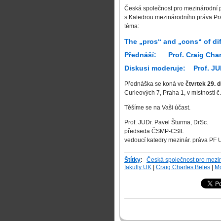
Česká společnost pro mezinárodní 
s Katedrou mezinárodního práva Práv
téma:
The „pros“ and „cons“ of di
Přednáší: Prof. Craig Char
Diskusi moderuje: Prof. JU
Přednáška se koná ve
čtvrtek 29. 
Curieových 7, Praha 1, v místnosti č.
Těšíme se na Vaši účast.
Prof. JUDr. Pavel Šturma, D
předseda ČSMP-CSIL př
vedoucí katedry mezinár. práva PF 
Štítky
:
Česká společnost pro mezi
fakulty UK
|
Craig Charles Beles
|
Mo