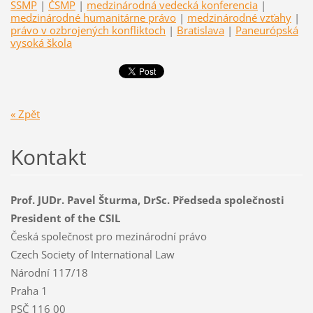
SSMP
|
ČSMP
|
medzinárodná vedecká konferencia
|
medzinárodné humanitárne právo
|
medzinárodné vzťahy
|
právo v ozbrojených konfliktoch
|
Bratislava
|
Paneurópská
vysoká škola
« Zpět
Kontakt
Prof. JUDr. Pavel Šturma, DrSc. Předseda společnosti
President of the CSIL
Česká společnost pro mezinárodní právo
Czech Society of International Law
Národní 117/18
Praha 1
PSČ 116 00