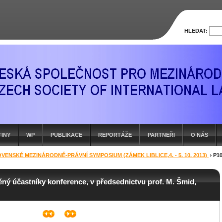
HLEDAT:
TINY
WP
PUBLIKACE
REPORTÁŽE
PARTNEŘI
O NÁS
OVENSKÉ MEZINÁRODNĚ-PRÁVNÍ SYMPOSIUM (ZÁMEK LIBLICE,4. - 5. 10. 2013)
P1
ný účastníky konference, v předsednictvu prof. M. Šmid,