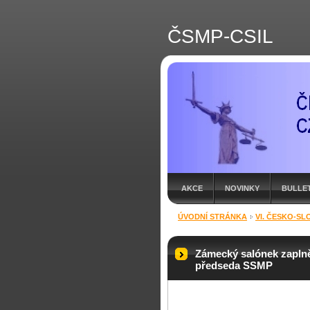
ČSMP-CSIL
AKCE
NOVINKY
BULLE
ÚVODNÍ STRÁNKA
VI. ČESKO-SL
Zámecký salónek zaplně
předseda SSMP