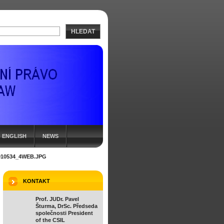
HLEDAT
ENGLISH
NEWS
010534_4WEB.JPG
KONTAKT
Prof. JUDr. Pavel
Šturma, DrSc. Předseda
společnosti President
of the CSIL