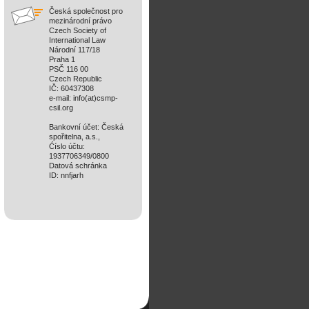
Česká společnost pro
mezinárodní právo
Czech Society of
International Law
Národní 117/18
Praha 1
PSČ 116 00
Czech Republic
IČ: 60437308
e-mail: info(at)csmp-
csil.org
Bankovní účet: Česká
spořitelna, a.s.,
Ćíslo účtu:
1937706349/0800
Datová schránka
ID: nnfjarh