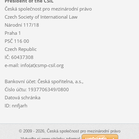
President of the CSIL
Česká společnost pro mezinárodní právo
Czech Society of International Law
Národní 117/18
Praha 1
PSČ 116 00
Czech Republic
IČ: 60437308
e-mail: info(at)csmp-csil.org
Bankovní účet: Česká spořitelna, a.s.,
Ćíslo účtu: 1937706349/0800
Datová schránka
ID: nnfjarh
© 2009 - 2026, Česká společnost pro mezinárodní právo
Vytvořte si www stránky zdarma!